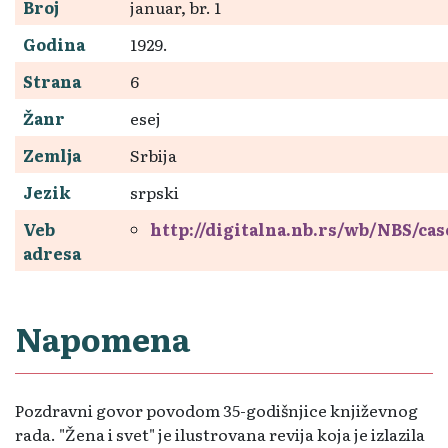
Broj
januar, br. 1
Godina
1929.
Strana
6
Žanr
esej
Zemlja
Srbija
Jezik
srpski
Veb
http://digitalna.nb.rs/wb/NBS/ca
adresa
Napomena
Pozdravni govor povodom 35-godišnjice književnog
rada. "Žena i svet" je ilustrovana revija koja je izlazila