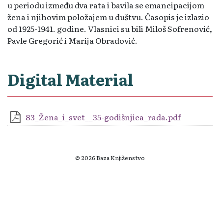
u periodu između dva rata i bavila se emancipacijom
žena i njihovim položajem u duštvu. Časopis je izlazio
od 1925-1941. godine. Vlasnici su bili Miloš Sofrenović,
Pavle Gregorić i Marija Obradović.
Digital Material
83_Žena_i_svet__35-godišnjica_rada.pdf
© 2026 Baza Knjiženstvo