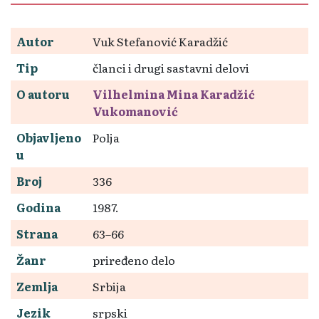
Autor
Vuk Stefanović Karadžić
Tip
članci i drugi sastavni delovi
O autoru
Vilhelmina Mina Karadžić
Vukomanović
Objavljeno
Polja
u
Broj
336
Godina
1987.
Strana
63–66
Žanr
priređeno delo
Zemlja
Srbija
Jezik
srpski