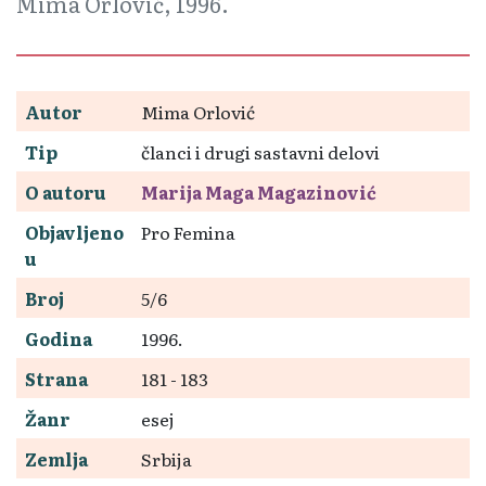
Mima Orlović, 1996.
Autor
Mima Orlović
Tip
članci i drugi sastavni delovi
O autoru
Marija Maga Magazinović
Objavljeno
Pro Femina
u
Broj
5/6
Godina
1996.
Strana
181 - 183
Žanr
esej
Zemlja
Srbija