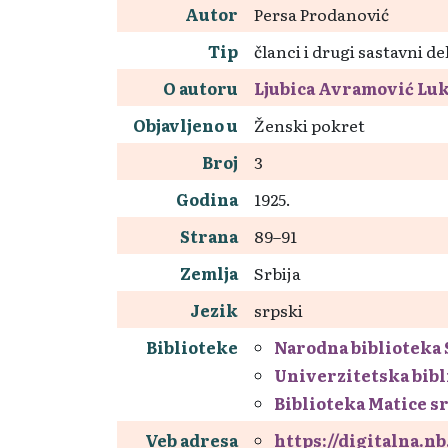
Autor
Persa Prodanović
Tip
članci i drugi sastavni de
O autoru
Ljubica Avramović Lu
Objavljeno u
Ženski pokret
Broj
3
Godina
1925.
Strana
89–91
Zemlja
Srbija
Jezik
srpski
Biblioteke
Narodna biblioteka 
Univerzitetska bibl
Biblioteka Matice s
Veb adresa
https://digitalna.