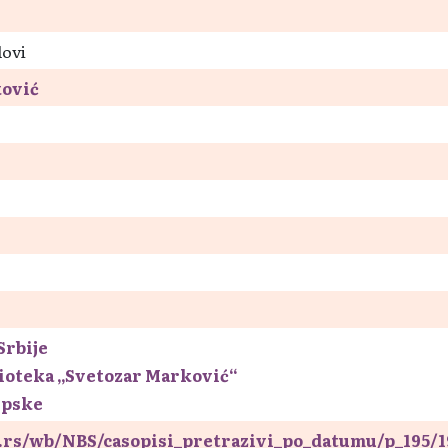
lovi
ković
Srbije
ioteka „Svetozar Marković“
rpske
nb.rs/wb/NBS/casopisi_pretrazivi_po_datumu/p_195