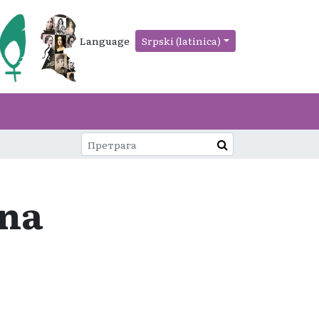
Language
Srpski (latinica)
 na