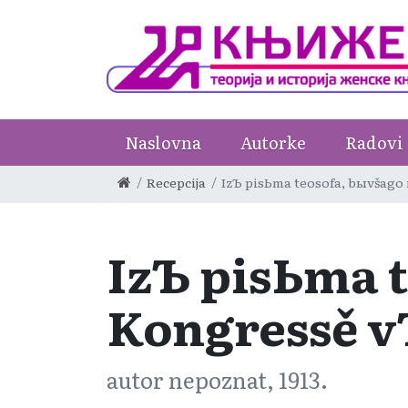
Naslovna
Autorke
Radovi
Recepcija
IzЪ pisЬma teosofa, bыvšago
IzЪ pisЬma 
Kongressě v
autor nepoznat, 1913.