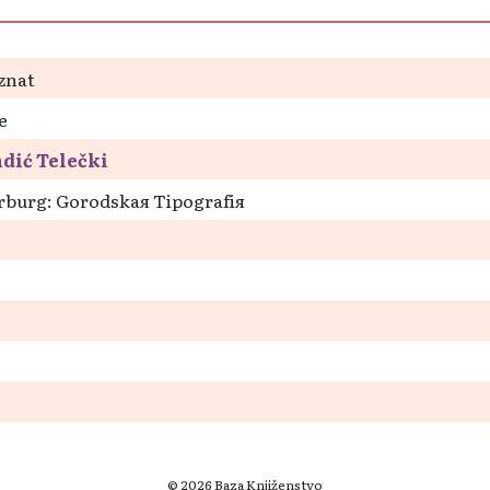
znat
e
dić Telečki
rburg: Gorodskaя Tipografія
© 2026 Baza Knjiženstvo