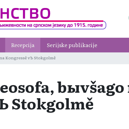
Recepcija
Serijske publikacije
 na Kongressě vЪ Stokgolmě
teosofa, bыvšago
Ъ Stokgolmě