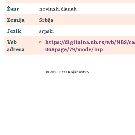
Žanr
novinski članak
Zemlja
Srbija
Jezik
srpski
Veb
https://digitalna.nb.rs/wb/NBS/c
adresa
06#page/79/mode/1up
© 2026 Baza Knjiženstvo