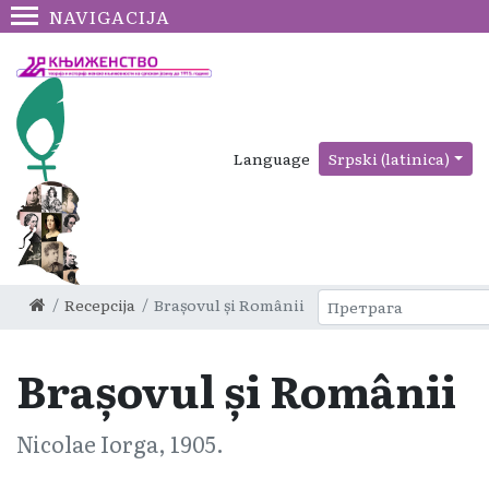
NAVIGACIJA
Language
Srpski (latinica)
Recepcija
Brașovul și Românii
Brașovul și Românii
Nicolae Iorga, 1905.