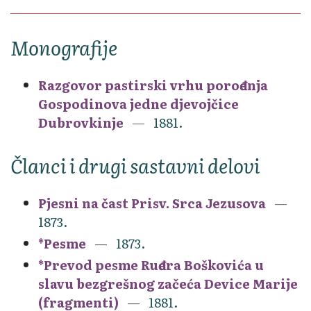
Monografije
Razgovor pastirski vrhu porođenja
Gospodinova jedne djevojčice
Dubrovkinje
1881.
Članci i drugi sastavni delovi
Pjesni na čast Prisv. Srca Jezusova
1873.
*Pesme
1873.
*Prevod pesme Ruđera Boškovića u
slavu bezgrešnog začeća Device Marije
(fragmenti)
1881.