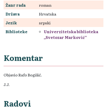
Žanr rada
roman
Država
Hrvatska
Jezik
srpski
Biblioteke
Univerzitetska biblioteka
„Svetozar Marković“
Komentar
Objavio Rafo Bogišić.
J.J.
Radovi