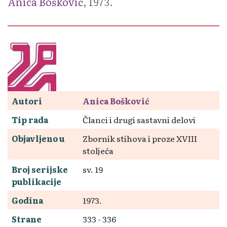
Anica Bošković
, 1973.
Autori
Anica Bošković
Tip rada
Članci i drugi sastavni delovi
Objavljeno u
Zbornik stihova i proze XVIII
stoljeća
Broj serijske
sv. 19
publikacije
Godina
1973.
Strane
333 - 336