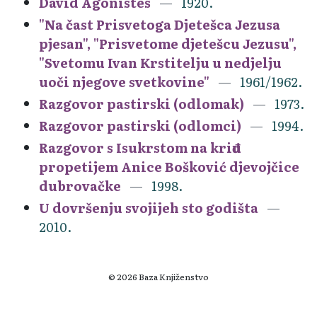
David Agonistes
1920.
"Na čast Prisvetoga Djetešca Jezusa
pjesan", "Prisvetome djetešcu Jezusu",
"Svetomu Ivan Krstitelju u nedjelju
uoči njegove svetkovine"
1961/1962.
Razgovor pastirski (odlomak)
1973.
Razgovor pastirski (odlomci)
1994.
Razgovor s Isukrstom na kriđu
propetijem Anice Bošković djevojčice
dubrovačke
1998.
U dovršenju svojijeh sto godišta
2010.
© 2026 Baza Knjiženstvo