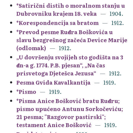
*Satirični distih o moralnom stanju u
Dubrovniku krajem 18. veka
1904.
*Korespondencija sa bratom
1912.
*Prevod pesme Ruđera Boškovića u
slavu bezgrešnog začeća Device Marije
(odlomak)
1912.
„U dovršenju svojijeh sto godišta na 3
đen-a g. 1774. P.B. pjesan“, „Na čas
prisvetoga Djetešca Jezusa“
1912.
Pesma Gvida Kavalkantija
1919.
*Pismo
1919.
*Pisma Anice Bošković bratu Ruđeru;
pismo upućeno Antunu Sorkočeviću;
21 pesma; "Razgovor pastirski";
testament Anice Bošković
1919.