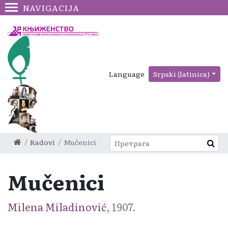
NAVIGACIJA
Language
Srpski (latinica)
Radovi
Mučenici
Mučenici
Milena Miladinović
, 1907.