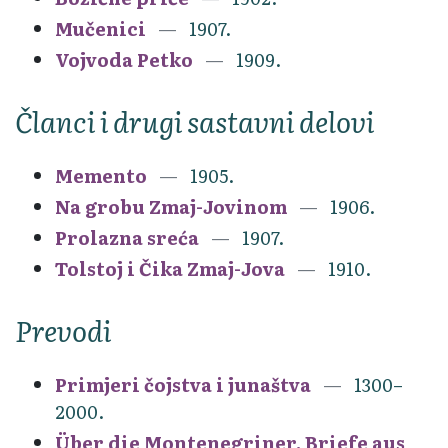
Mučenici
1907.
Vojvoda Petko
1909.
Članci i drugi sastavni delovi
Memento
1905.
Na grobu Zmaj-Jovinom
1906.
Prolazna sreća
1907.
Tolstoj i Čika Zmaj-Jova
1910.
Prevodi
Primjeri čojstva i junaštva
1300–
2000.
Über die Montenegriner. Briefe aus