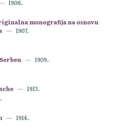
1906.
originalna monografija na osnovu
ka
1907.
 Serben
1909.
usche
1913.
.
en
1914.