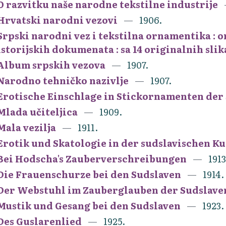
O razvitku naše narodne tekstilne industrije
Hrvatski narodni vezovi
1906.
Srpski narodni vez i tekstilna ornamentika : 
istorijskih dokumenata : sa 14 originalnih sli
Album srpskih vezova
1907.
Narodno tehničko nazivlje
1907.
Erotische Einschlage in Stickornamenten der
Mlada učiteljica
1909.
Mala vezilja
1911.
Erotik und Skatologie in der sudslavischen K
Bei Hodscha's Zauberverschreibungen
1913
Die Frauenschurze bei den Sudslaven
1914.
Der Webstuhl im Zauberglauben der Sudslav
Mustik und Gesang bei den Sudslaven
1923.
Des Guslarenlied
1925.