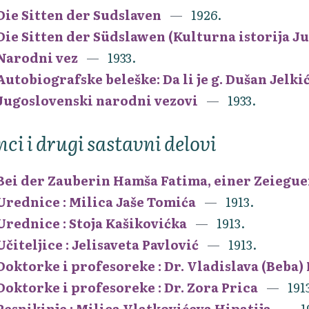
Die Sitten der Sudslaven
1926.
Die Sitten der Südslawen (Kulturna istorija J
Narodni vez
1933.
Autobiografske beleške: Da li je g. Dušan Jelkić
Jugoslovenski narodni vezovi
1933.
nci i drugi sastavni delovi
Bei der Zauberin Hamša Fatima, einer Zeiegu
Urednice : Milica Jaše Tomića
1913.
Urednice : Stoja Kašikovićka
1913.
Učiteljice : Jelisaveta Pavlović
1913.
Doktorke i profesoreke : Dr. Vladislava (Beba)
Doktorke i profesoreke : Dr. Zora Prica
191
Pesnikinje : Milica Vlatkovićeva Hipatija
1