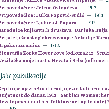
Pripovedačice : Jelena Ostojićeva
1913.
Pripovedačice : Julka Popović-Srdić
1913.
Pripovedačice : Ljubica J. Popara
1913.
Saradnice književnih društava : Darinka Bulja
Prijatelji ženskog obrazovanja : Arkadije Vara
Srpska maramica
1913.
Biografija Zorke Hovorkove (odlomak iz „Srpki
Vezilačka umjetnost u Hrvata i Srba (odlomci i
ijske publikacije
Srpkinja: njezin život i rad, njezin kulturni r
umjetnost do danas. 1913. Serbian Woman: her 
development and her folklore art up to date)
1913.