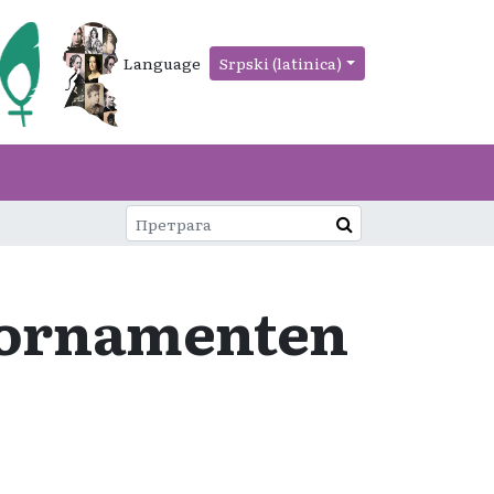
Language
Srpski (latinica)
ckornamenten