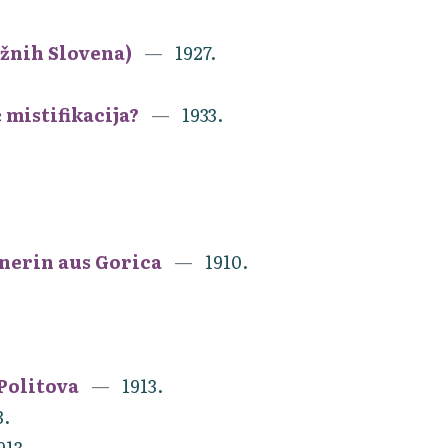
užnih Slovena)
1927.
 mistifikacija?
1933.
enerin aus Gorica
1910.
 Politova
1913.
3.
913.