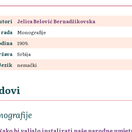
utori
Jelica Belović Bernadžikovska
 rada
Monografije
odina
1909.
ržava
Srbija
Jezik
nemački
dovi
ografije
Kako bi valjalo instalirati naše narodne umjet