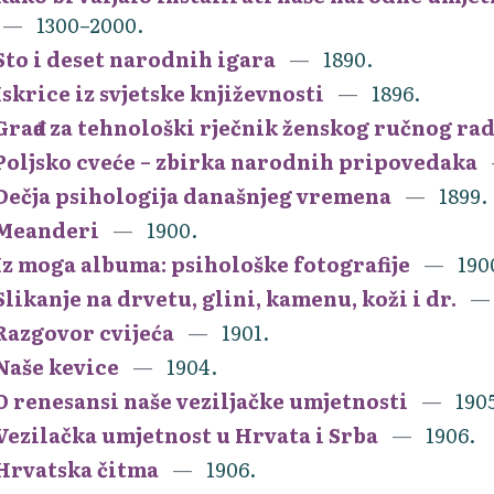
1300–2000.
Sto i deset narodnih igara
1890.
Iskrice iz svjetske književnosti
1896.
Građa za tehnološki rječnik ženskog ručnog ra
Poljsko cveće – zbirka narodnih pripovedaka
Dečja psihologija današnjeg vremena
1899.
Meanderi
1900.
Iz moga albuma: psihološke fotografije
190
Slikanje na drvetu, glini, kamenu, koži i dr.
Razgovor cvijeća
1901.
Naše kevice
1904.
O renesansi naše veziljačke umjetnosti
190
Vezilačka umjetnost u Hrvata i Srba
1906.
Hrvatska čitma
1906.