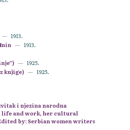
1913.
đanin
1913.
nje“)
1925.
z knjige)
1925.
azvitak i njezina narodna
life and work, her cultural
 Edited by: Serbian women writers