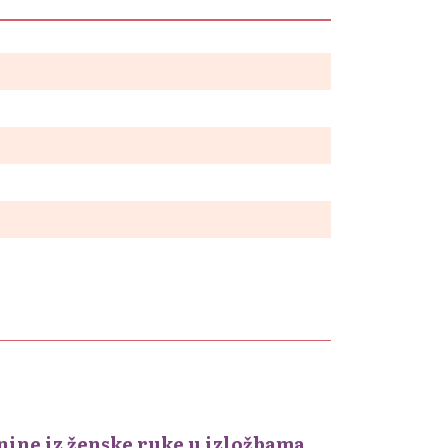
nine iz ženske ruke u izložbama