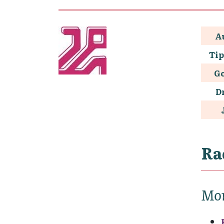
A
Tip
G
D
Ra
Mon