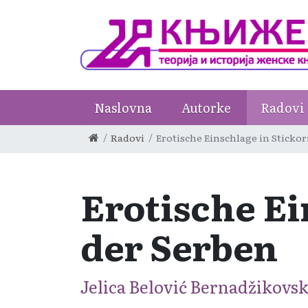
Naslovna
Autorke
Radovi
Radovi
Erotische Einschlage in Stick
Erotische E
der Serben
Jelica Belović Bernadžikovs