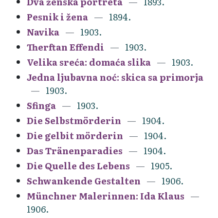
Dva ženska portreta
1893.
Pesnik i žena
1894.
Navika
1903.
Therftan Effendi
1903.
Velika sreća: domaća slika
1903.
Jedna ljubavna noć: skica sa primorja
1903.
Sfinga
1903.
Die Selbstmörderin
1904.
Die gelbit mörderin
1904.
Das Tränenparadies
1904.
Die Quelle des Lebens
1905.
Schwankende Gestalten
1906.
Münchner Malerinnen: Ida Klaus
1906.