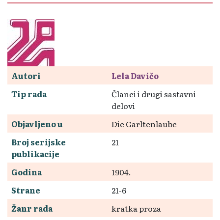
Autori
Lela Davičo
Tip rada
Članci i drugi sastavni
delovi
Objavljeno u
Die Garltenlaube
Broj serijske
21
publikacije
Godina
1904.
Strane
21-6
Žanr rada
kratka proza