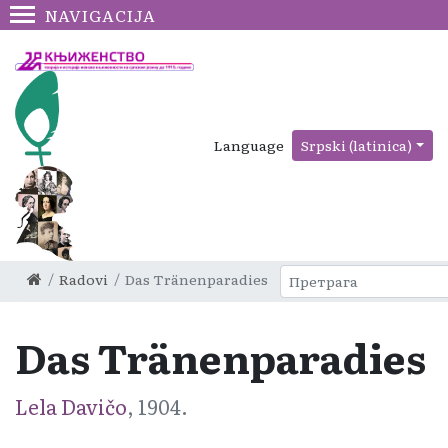
NAVIGACIJA
Language
Srpski (latinica)
Radovi
Das Tränenparadies
Das Tränenparadies
Lela Davičo
, 1904.