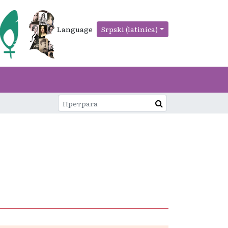
Language
Srpski (latinica)