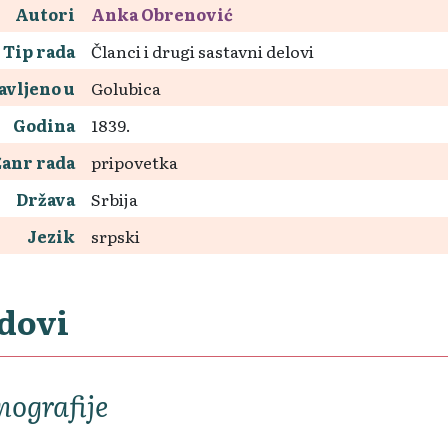
Autori
Anka Obrenović
Tip rada
Članci i drugi sastavni delovi
avljeno u
Golubica
Godina
1839.
Žanr rada
pripovetka
Država
Srbija
Jezik
srpski
dovi
ografije