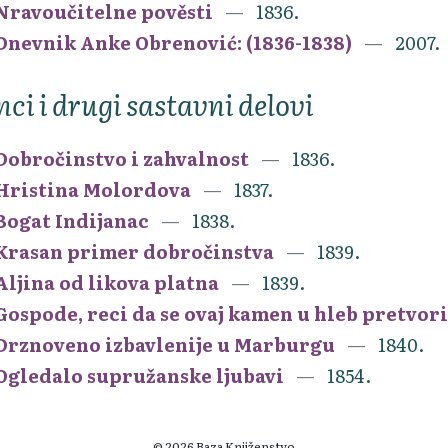
Nravoučitelne pověsti
1836.
Dnevnik Anke Obrenović: (1836-1838)
2007.
nci i drugi sastavni delovi
Dobročinstvo i zahvalnost
1836.
Hristina Molordova
1837.
Bogat Indijanac
1838.
Krasan primer dobročinstva
1839.
Aljina od likova platna
1839.
Gospode, reci da se ovaj kamen u hleb pretvori
Drznoveno izbavlenije u Marburgu
1840.
Ogledalo supružanske ljubavi
1854.
© 2026 Baza Knjiženstvo