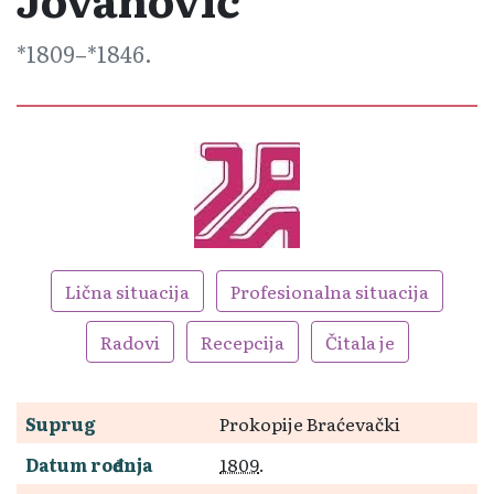
1809
–
1846
.
Lična situacija
Profesionalna situacija
Radovi
Recepcija
Čitala je
Suprug
Prokopije Braćevački
Datum rođenja
1809
.