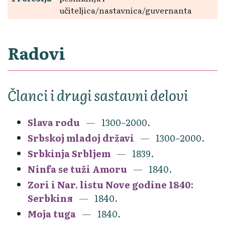
učiteljica/nastavnica/guvernanta
Radovi
Članci i drugi sastavni delovi
Slava rodu
1300–2000.
Srbskoj mladoj državi
1300–2000.
Srbkinja Srbljem
1839.
Ninfa se tuži Amoru
1840.
Zori i Nar. listu Nove godine 1840:
Serbkinя
1840.
Moja tuga
1840.