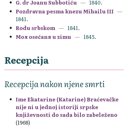
G. dr Joanu Subbotiću
1840.
Pozdravna pesma knezu Mihailu III
1841.
Rodu srbskom
1841.
Moя osećanя u zimu
1845.
Recepcija
Recepcija nakon njene smrti
Ime Ekatarine (Katarine) Braćevačke
nije ni u jednoj istoriji srpske
književnosti do sada bilo zabeleženo
(1968)