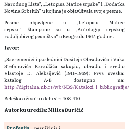
Narodnog Lista”, „Letopisa Matice srpske” i „Dodatka
Novina Srbskih” u kojima je objavljivala svoje pesme.
Pesme objavljene u „Letopisu Matice
srpske” štampane su u „Antologiji srpskog
rodoljubivog pesništva“ u Beogradu 1967. godine.
Izvor:
„Savremenici i poslednici Dositeja Obradovića i Vuka
Stefanovića Karadžića sakupio, obradio i sredio
Vlastoje D. Aleksijević (1911–1969); Prva sveska:
katalog A-B dostupno na:
http://digitalna.nb.rs/wb/NBS/Katalozi_i_bibliografi
Beleška o životu i delu str. 408-410
Autorku uredila: Milica Đuričić
Profesija
pesnikinja i