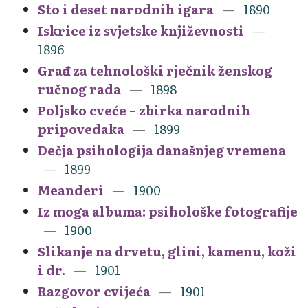
Sto i deset narodnih igara
1890
Iskrice iz svjetske književnosti
1896
Građa za tehnološki rječnik ženskog
ručnog rada
1898
Poljsko cveće – zbirka narodnih
pripovedaka
1899
Dečja psihologija današnjeg vremena
1899
Meanderi
1900
Iz moga albuma: psihološke fotografije
1900
Slikanje na drvetu, glini, kamenu, koži
i dr.
1901
Razgovor cvijeća
1901