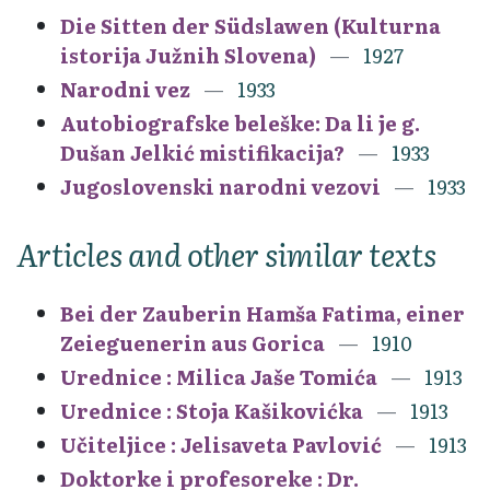
Die Sitten der Südslawen (Kulturna
istorija Južnih Slovena)
1927
Narodni vez
1933
Autobiografske beleške: Da li je g.
Dušan Jelkić mistifikacija?
1933
Jugoslovenski narodni vezovi
1933
Articles and other similar texts
Bei der Zauberin Hamša Fatima, einer
Zeieguenerin aus Gorica
1910
Urednice : Milica Jaše Tomića
1913
Urednice : Stoja Kašikovićka
1913
Učiteljice : Jelisaveta Pavlović
1913
Doktorke i profesoreke : Dr.