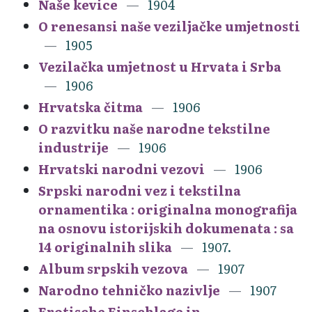
Naše kevice
1904
O renesansi naše veziljačke umjetnosti
1905
Vezilačka umjetnost u Hrvata i Srba
1906
Hrvatska čitma
1906
O razvitku naše narodne tekstilne
industrije
1906
Hrvatski narodni vezovi
1906
Srpski narodni vez i tekstilna
ornamentika : originalna monografija
na osnovu istorijskih dokumenata : sa
14 originalnih slika
1907.
Album srpskih vezova
1907
Narodno tehničko nazivlje
1907
Erotische Einschlage in