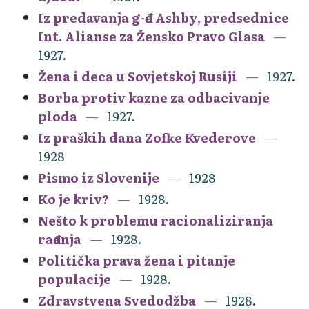
Iz predavanja g-đe Ashby, predsednice
Int. Alianse za Žensko Pravo Glasa
1927.
Žena i deca u Sovjetskoj Rusiji
1927.
Borba protiv kazne za odbacivanje
ploda
1927.
Iz praških dana Zofke Kvederove
1928
Pismo iz Slovenije
1928
Ko je kriv?
1928.
Nešto k problemu racionaliziranja
rađanja
1928.
Politička prava žena i pitanje
populacije
1928.
Zdravstvena Svedodžba
1928.