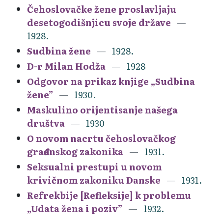
Čehoslovačke žene proslavljaju
desetogodišnjicu svoje države
1928.
Sudbina žene
1928.
D-r Milan Hodža
1928
Odgovor na prikaz knjige „Sudbina
žene”
1930.
Maskulino orijentisanje našega
društva
1930
O novom nacrtu čehoslovačkog
građanskog zakonika
1931.
Seksualni prestupi u novom
krivičnom zakoniku Danske
1931.
Refrekbije [Refleksije] k problemu
„Udata žena i poziv”
1932.