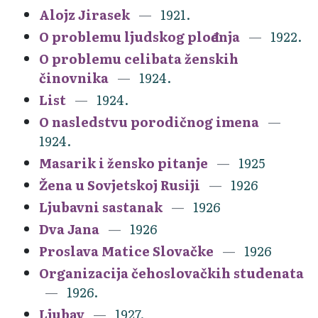
Alojz Jirasek
1921.
O problemu ljudskog plođenja
1922.
O problemu celibata ženskih
činovnika
1924.
List
1924.
O nasledstvu porodičnog imena
1924.
Masarik i žensko pitanje
1925
Žena u Sovjetskoj Rusiji
1926
Ljubavni sastanak
1926
Dva Jana
1926
Proslava Matice Slovačke
1926
Organizacija čehoslovačkih studenata
1926.
Ljubav
1927.