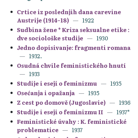
Crtice iz poslednjih dana carevine
Austrije (1914–18)
1922
Sudbina žene * Kriza seksualne etike :
dve sociološke studije
1930
Jedno dopisivanje: fragmenti romana
1932.
Osudná chvile feministického hnutí
1933
Studije i eseji o feminizmu
1935
Osećanja i opažanja
1935
Z cest po domově (Jugoslavie)
1936
Studije i eseji o feminizmu II
1937*
Feministické úvahy : K. feministické
problematice
1937