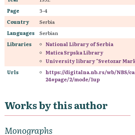
Page
3–4
Country
Serbia
Languages
Serbian
Libraries
National Library of Serbia
Matica Srpska Library
University library "Svetozar Mar
Urls
https://digitalna.nb.rs/wb/NBS/c
24#page/2/mode/1up
Works by this author
Monographs