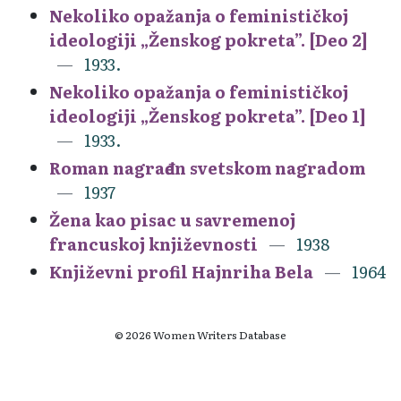
Nekoliko opažanja o feminističkoj
ideologiji „Ženskog pokreta”. [Deo 2]
1933.
Nekoliko opažanja o feminističkoj
ideologiji „Ženskog pokreta”. [Deo 1]
1933.
Roman nagrađen svetskom nagradom
1937
Žena kao pisac u savremenoj
francuskoj književnosti
1938
Književni profil Hajnriha Bela
1964
© 2026 Women Writers Database