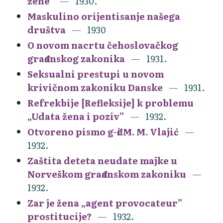
žene”
1930.
Maskulino orijentisanje našega
društva
1930
O novom nacrtu čehoslovačkog
građanskog zakonika
1931.
Seksualni prestupi u novom
krivičnom zakoniku Danske
1931.
Refrekbije [Refleksije] k problemu
„Udata žena i poziv”
1932.
Otvoreno pismo g-đi M. M. Vlajić
1932.
Zaštita deteta neudate majke u
Norveškom građanskom zakoniku
1932.
Zar je žena „agent provocateur”
prostitucije?
1932.