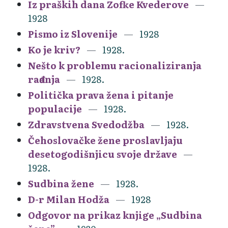
Iz praških dana Zofke Kvederove
1928
Pismo iz Slovenije
1928
Ko je kriv?
1928.
Nešto k problemu racionaliziranja
rađanja
1928.
Politička prava žena i pitanje
populacije
1928.
Zdravstvena Svedodžba
1928.
Čehoslovačke žene proslavljaju
desetogodišnjicu svoje države
1928.
Sudbina žene
1928.
D-r Milan Hodža
1928
Odgovor na prikaz knjige „Sudbina