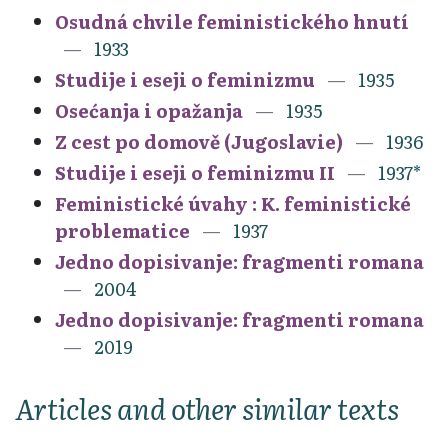
Osudná chvile feministického hnutí
1933
Studije i eseji o feminizmu
1935
Osećanja i opažanja
1935
Z cest po domově (Jugoslavie)
1936
Studije i eseji o feminizmu II
1937*
Feministické úvahy : K. feministické
problematice
1937
Jedno dopisivanje: fragmenti romana
2004
Jedno dopisivanje: fragmenti romana
2019
Articles and other similar texts