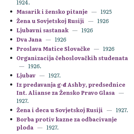
1924.
Masarik i žensko pitanje
1925
Žena u Sovjetskoj Rusiji
1926
Ljubavni sastanak
1926
Dva Jana
1926
Proslava Matice Slovačke
1926
Organizacija čehoslovačkih studenata
1926.
Ljubav
1927.
Iz predavanja g-đe Ashby, predsednice
Int. Alianse za Žensko Pravo Glasa
1927.
Žena i deca u Sovjetskoj Rusiji
1927.
Borba protiv kazne za odbacivanje
ploda
1927.