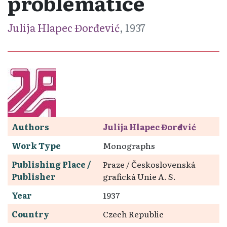
problematice
Julija Hlapec Đorđević
, 1937
Authors
Julija Hlapec Đorđević
Work Type
Monographs
Publishing Place /
Praze / Československá
Publisher
grafická Unie A. S.
Year
1937
Country
Czech Republic