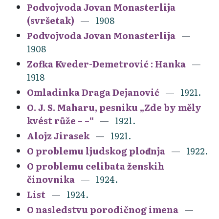
Podvojvoda Jovan Monasterlija
(svršetak)
1908
Podvojvoda Jovan Monasterlija
1908
Zofka Kveder-Demetrović : Hanka
1918
Omladinka Draga Dejanović
1921.
O. J. S. Maharu, pesniku „Zde by měly
kvést růže – –“
1921.
Alojz Jirasek
1921.
O problemu ljudskog plođenja
1922.
O problemu celibata ženskih
činovnika
1924.
List
1924.
O nasledstvu porodičnog imena