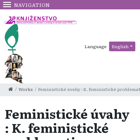
NAVIGATION
Language
English
Works
Feministické úvahy : K. feministické problema
Feministické úvahy
: K. feministické