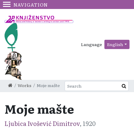
NAVIGATION
Language
English
Works
Moje mašte
Moje mašte
Ljubica Ivošević Dimitrov
, 1920