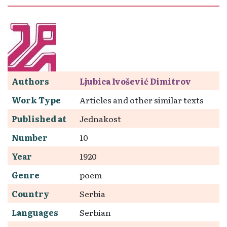
Authors
Ljubica Ivošević Dimitrov
Work Type
Articles and other similar texts
Published at
Jednakost
Number
10
Year
1920
Genre
poem
Country
Serbia
Languages
Serbian