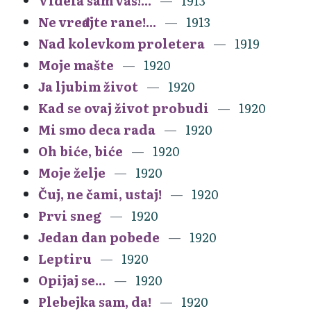
Videla sam vas!...
1913
Ne vređajte rane!...
1913
Nad kolevkom proletera
1919
Moje mašte
1920
Ja ljubim život
1920
Kad se ovaj život probudi
1920
Mi smo deca rada
1920
Oh biće, biće
1920
Moje želje
1920
Čuj, ne čami, ustaj!
1920
Prvi sneg
1920
Jedan dan pobede
1920
Leptiru
1920
Opijaj se...
1920
Plebejka sam, da!
1920