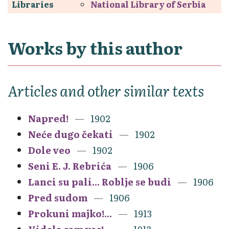
Libraries
National Library of Serbia
Works by this author
Articles and other similar texts
Napred!
1902
Neće dugo čekati
1902
Dole veo
1902
Seni E. J. Rebrića
1906
Lanci su pali... Roblje se budi
1906
Pred sudom
1906
Prokuni majko!...
1913