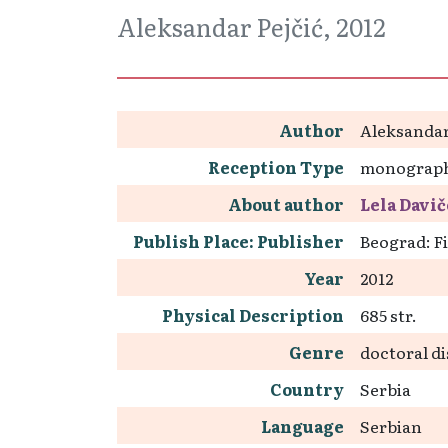
Aleksandar Pejčić, 2012
Author
Aleksandar
Reception Type
monograp
About author
Lela Davič
Publish Place: Publisher
Beograd: Fi
Year
2012
Physical Description
685 str.
Genre
doctoral di
Country
Serbia
Language
Serbian