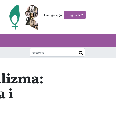
Language
English
alizma:
 i