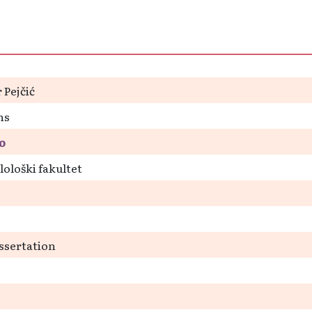
 Pejčić
hs
o
lološki fakultet
ssertation