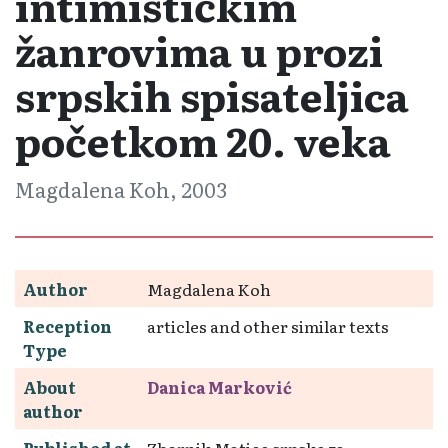
intimističkim
žanrovima u prozi
srpskih spisateljica
početkom 20. veka
Magdalena Koh, 2003
Author
Magdalena Koh
Reception
articles and other similar texts
Type
About
Danica Marković
author
Published at
Zbornik Matice srpske za