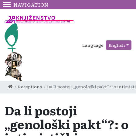
NAVIGATION
Language
English
Receptions
Da li postoji „genološki pakt“?: o intimis
Da li postoji
„genološki pakt“?: o