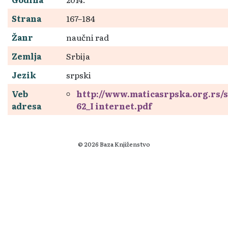
Strana
167–184
Žanr
naučni rad
Zemlja
Srbija
Jezik
srpski
Veb
http://www.maticasrpska.org.rs/s
adresa
62_I internet.pdf
© 2026 Baza Knjiženstvo