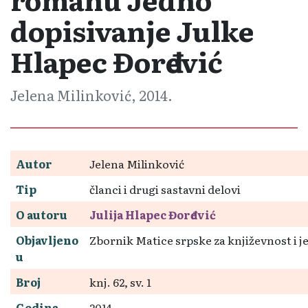
dopisivanje Julke
Hlapec Đorđević
Jelena Milinković, 2014.
Autor
Jelena Milinković
Tip
članci i drugi sastavni delovi
O autoru
Julija Hlapec Đorđević
Objavljeno
Zbornik Matice srpske za književnost i j
u
Broj
knj. 62, sv. 1
Godina
2014.