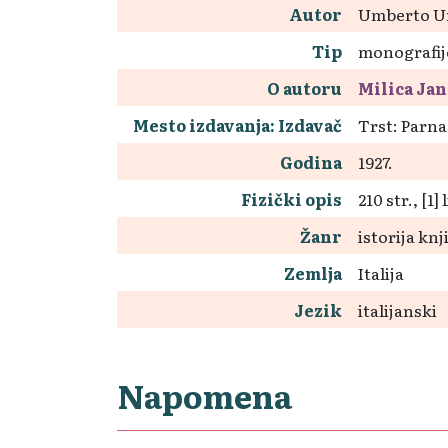
Autor
Umberto U
Tip
monografij
O autoru
Milica Ja
Mesto izdavanja: Izdavač
Trst: Parn
Godina
1927.
Fizički opis
210 str., [1
Žanr
istorija kn
Zemlja
Italija
Jezik
italijanski
Napomena