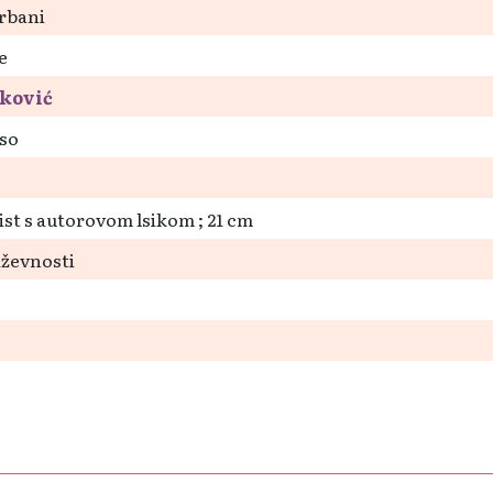
rbani
e
nković
aso
] list s autorovom lsikom ; 21 cm
jiževnosti