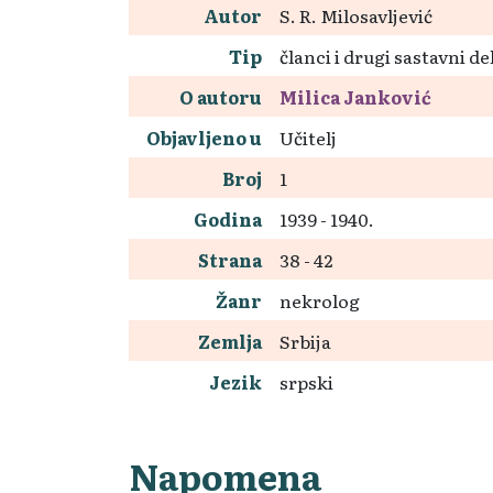
Autor
S. R. Milosavljević
Tip
članci i drugi sastavni de
O autoru
Milica Janković
Objavljeno u
Učitelj
Broj
1
Godina
1939 - 1940.
Strana
38 - 42
Žanr
nekrolog
Zemlja
Srbija
Jezik
srpski
Napomena