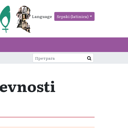
Language
Srpski (latinica)
ževnosti