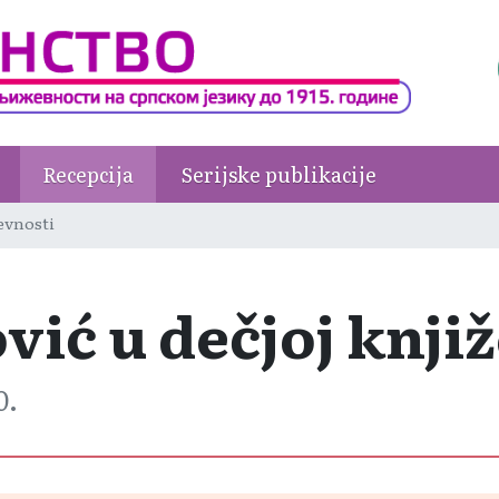
Recepcija
Serijske publikacije
ževnosti
vić u dečjoj knji
0.