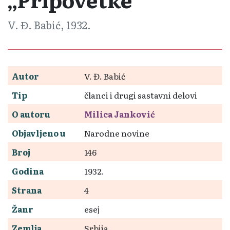
V. Đ. Babić, 1932.
Autor
V. Đ. Babić
Tip
članci i drugi sastavni delovi
O autoru
Milica Janković
Objavljeno u
Narodne novine
Broj
146
Godina
1932.
Strana
4
Žanr
esej
Zemlja
Srbija