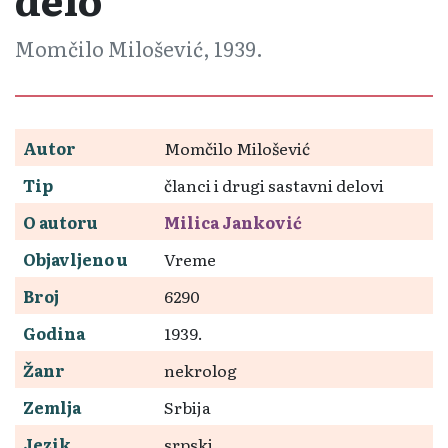
Momčilo Milošević, 1939.
Autor
Momčilo Milošević
Tip
članci i drugi sastavni delovi
O autoru
Milica Janković
Objavljeno u
Vreme
Broj
6290
Godina
1939.
Žanr
nekrolog
Zemlja
Srbija
Jezik
srpski