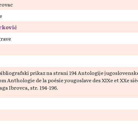
rovac
e
rković
grave
ibliografski prikaz na strani 194 Antologije jugoslovenske p
m Anthologie de la poésie yougoslave des XIXe et XXe siè
ga Ibrovca, str. 194-196.