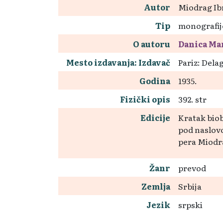
Autor
Miodrag Ib
Tip
monografij
O autoru
Danica Ma
Mesto izdavanja: Izdavač
Pariz: Dela
Godina
1935.
Fizički opis
392. str
Edicije
Kratak biob
pod naslovo
pera Miodra
Žanr
prevod
Zemlja
Srbija
Jezik
srpski