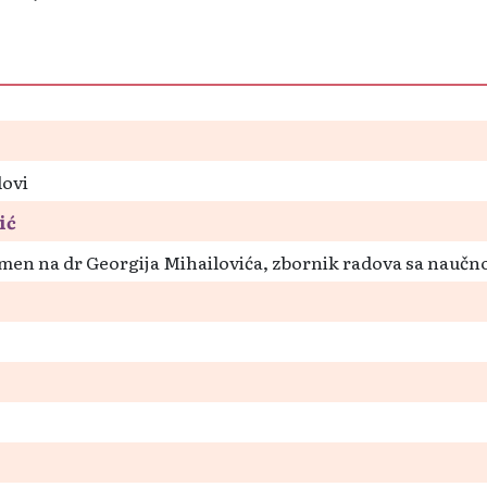
lovi
ić
omen na dr Georgija Mihailovića, zbornik radova sa naučn