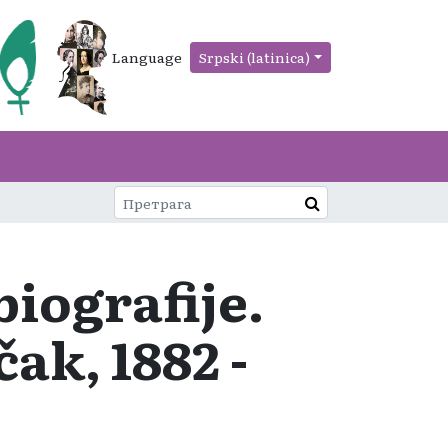
Language
Srpski (latinica)
biografije.
ak, 1882 -