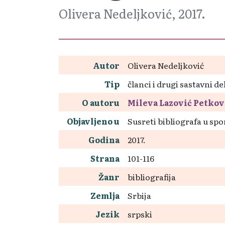
Olivera Nedeljković, 2017.
Autor
Olivera Nedeljković
Tip
članci i drugi sastavni de
O autoru
Mileva Lazović Petkov
Objavljeno u
Susreti bibliografa u sp
Godina
2017.
Strana
101-116
Žanr
bibliografija
Zemlja
Srbija
Jezik
srpski