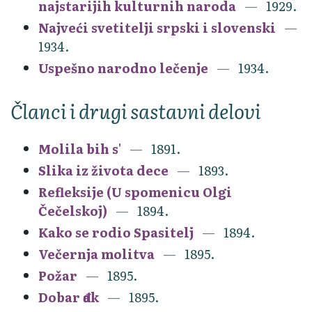
najstarijih kulturnih naroda
1929.
Najveći svetitelji srpski i slovenski
1934.
Uspešno narodno lečenje
1934.
Članci i drugi sastavni delovi
Molila bih s'
1891.
Slika iz života dece
1893.
Refleksije (U spomenicu Olgi
Čečelskoj)
1894.
Kako se rodio Spasitelj
1894.
Večernja molitva
1895.
Požar
1895.
Dobar đak
1895.