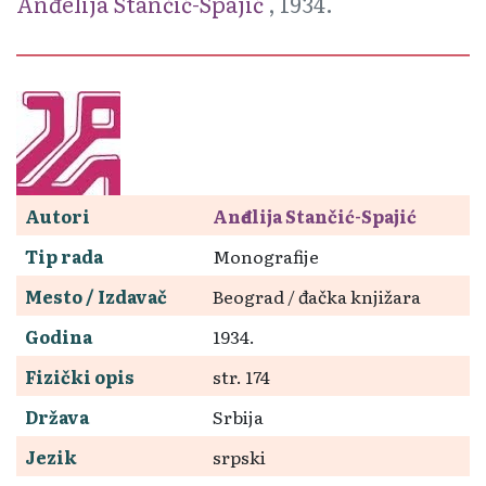
Anđelija Stančić-Spajić
, 1934.
Autori
Anđelija Stančić-Spajić
Tip rada
Monografije
Mesto / Izdavač
Beograd / đačka knjižara
Godina
1934.
Fizički opis
str. 174
Država
Srbija
Jezik
srpski