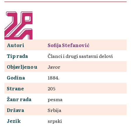
Autori
Sofija Stefanović
Tip rada
Članci i drugi sastavni delovi
Objavljeno u
Javor
Godina
1884.
Strane
205
Žanr rada
pesma
Država
Srbija
Jezik
srpski