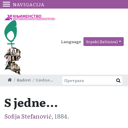
NAVIGACIJA
Language
Srpski (latinica)
Radovi
S jedne...
S jedne...
Sofija Stefanović
, 1884.