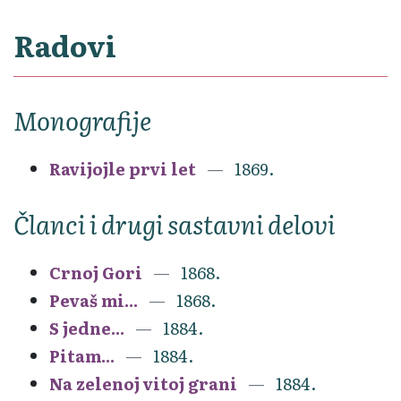
Radovi
Monografije
Ravijojle prvi let
1869.
Članci i drugi sastavni delovi
Crnoj Gori
1868.
Pevaš mi...
1868.
S jedne...
1884.
Pitam...
1884.
Na zelenoj vitoj grani
1884.