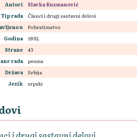
Autori
Slavka Kuzmanović
Tip rada
Članci i drugi sastavni delovi
avljeno u
Pobratimstvo
Godina
1892.
Strane
43
Žanr rada
pesma
Država
Srbija
Jezik
srpski
dovi
nci i drugi sastavni delovi