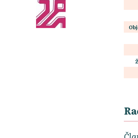
Obj
Ra
Čla