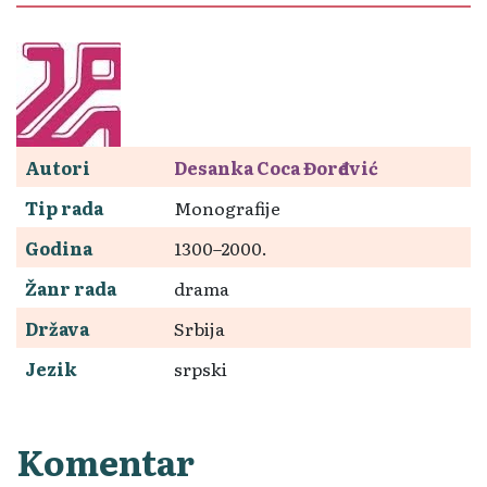
Autori
Desanka Coca Đorđević
Tip rada
Monografije
Godina
1300–2000.
Žanr rada
drama
Država
Srbija
Jezik
srpski
Komentar