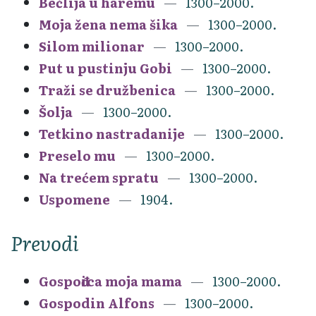
Bečlija u haremu
1300–2000.
Moja žena nema šika
1300–2000.
Silom milionar
1300–2000.
Put u pustinju Gobi
1300–2000.
Traži se družbenica
1300–2000.
Šolja
1300–2000.
Tetkino nastradanije
1300–2000.
Preselo mu
1300–2000.
Na trećem spratu
1300–2000.
Uspomene
1904.
Prevodi
Gospođica moja mama
1300–2000.
Gospodin Alfons
1300–2000.