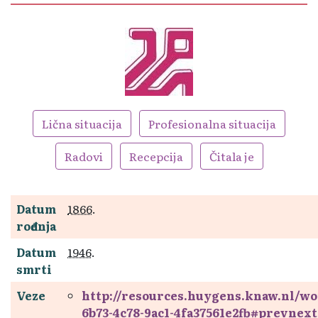
Lična situacija
Profesionalna situacija
Radovi
Recepcija
Čitala je
Datum
1866
.
rođenja
Datum
1946
.
smrti
Veze
http://resources.huygens.knaw.nl/w
6b73-4c78-9ac1-4fa37561e2fb#prevnext