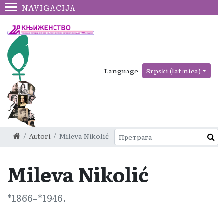
NAVIGACIJA
Language
Srpski (latinica)
Autori
Mileva Nikolić
Mileva Nikolić
1866
–
1946
.