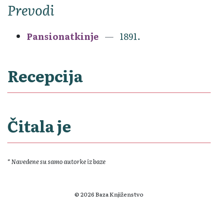
Prevodi
Pansionatkinje
1891.
Recepcija
Čitala je
* Navedene su samo autorke iz baze
© 2026 Baza Knjiženstvo