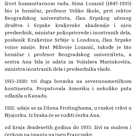
život humanitarnom radu. Sima Lozanić (1847–1935)
bio je hemičar, profesor Velike škole, prvi rektor
Beogradskog univerziteta, član Srpskog učenog
društva i Srpske kraljevske akademije i njen
predsednik, ministar poljoprivrede i inostranih dela,
poslanik Kraljevine Srbije u Londonu, član Srpske
vojne misije. Brat Milivoje Lozanić, takođe je bio
hemičar i profesor Beogradskog univerziteta, a
sestra Ana bila je udata za Vojislava Marinkovića,
ministra inostranih dela i predsednika vlade.
1915–1920: tri duga boravka na severnoameričkom
kontinentu. Proputovala Ameriku i nekoliko puta
odlazila u Kanadu.
1921: udaje se za Džona Frotinghama, u ruskoj crkvi u
Njujorku. Iz braka će se roditi ćerka Ana.
od kraja dvadesetih godina do 1935: živi sa mužem i
ćerkom na imanju na jugu Francuske.