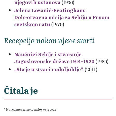
njegovih ustanova
(1936)
Jelena Lozanić-Frotingham:
Dobrotvorna misija za Srbiju u Prvom
svetskom ratu
(1970)
Recepcija nakon njene smrti
Naučnici Srbije i stvaranje
Jugoslovenske države 1914–1920
(1986)
„Šta je u stvari rodoljublje“,
(2011)
Čitala je
* Navedene su samo autorke iz baze