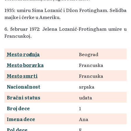
1935: umiru Sima Lozanić i Džon Frotingham. Selidba
majke i ćerke u Ameriku.
6. februar 1972: Jelena Lozanić-Frotingham umire u
Francuskoj.
Mesto rođenja
Beograd
Mesto boravka
Francuska
Mesto smrti
Francuska
Nacionalnost
srpska
Bračni status
udata
Broj dece
1
Imena dece
Ana
Pol dece
F