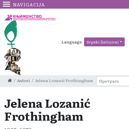
NAVIGACIJA
Language
Srpski (latinica)
Autori
Jelena Lozanić Frothingham
Jelena Lozanić
Frothingham