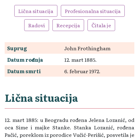
Lična situacija
Profesionalna situacija
Radovi
Recepcija
Čitala je
Suprug
John Frothingham
Datum rođenja
12. mart 1885.
Datum smrti
6. februar 1972.
Lična situacija
12. mart 1885: u Beogradu rođena Jelena Lozanić, od
oca Sime i majke Stanke. Stanka Lozanić, rođena
Pačić, poreklom iz porodice Vučić-Perišić, posvetila je