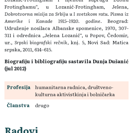
Frotinghamu“, u Lozanić-Frotingham, Jelena,
Dobrotvorna misija za Srbiju u I svetskom ratu. Pisma iz
Amerike i Kanade 1915–1920. godine.
Beograd:
Udruženje nosilaca Albanske spomenice, 1970, 307–
311 i odrednica „Jelena Lozanić“, u Popov, Čedomir,
ur.,
Srpski biografski rečnik,
knj. 5, Novi Sad: Matica
srpska, 2011, 614–615.
Biografiju i bibliografiju sastavila Dunja Dušanić
(jul 2012)
Profesija
humanitarna radnica, društveno-
kulturna aktivistkinja i bolničarka
Članstva
drugo
Radovi