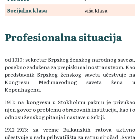
Socijalna klasa
viša klasa
Profesionalna situacija
od 1910: sekretar Srpskog ženskog narodnog saveza,
posebno zadužena za prepisku sa inostranstvom. Kao
predstavnik Srpskog ženskog saveta učestvuje na
Kongresu Međunarodnog saveta žena u
Kopenhagenu.
1911: na kongresu u Stokholmu pažnju je privukao
njen govor o problemu obrazovnih institucija, kao i o
odnosu ženskog pitanja i nastave u Srbiji.
1912–1913: za vreme Balkanskih ratova aktivno
učestvuje u radu prihvatilišta za ratnu siročad „Sveta