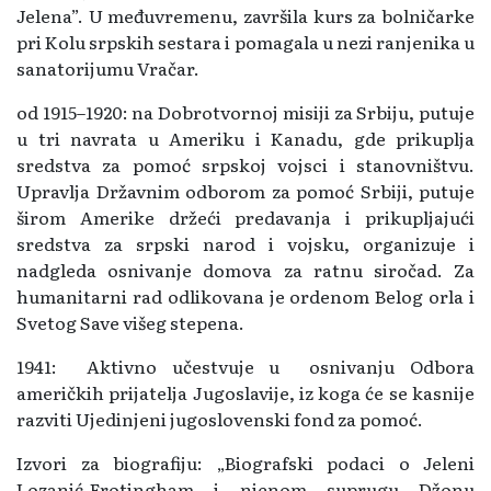
Jelena”. U međuvremenu, završila kurs za bolničarke
pri Kolu srpskih sestara i pomagala u nezi ranjenika u
sanatorijumu Vračar.
od 1915–1920: na Dobrotvornoj misiji za Srbiju, putuje
u tri navrata u Ameriku i Kanadu, gde prikuplja
sredstva za pomoć srpskoj vojsci i stanovništvu.
Upravlja Državnim odborom za pomoć Srbiji, putuje
širom Amerike držeći predavanja i prikupljajući
sredstva za srpski narod i vojsku, organizuje i
nadgleda osnivanje domova za ratnu siročad. Za
humanitarni rad odlikovana je ordenom Belog orla i
Svetog Save višeg stepena.
1941: Aktivno učestvuje u osnivanju Odbora
američkih prijatelja Jugoslavije, iz koga će se kasnije
razviti Ujedinjeni jugoslovenski fond za pomoć.
Izvori za biografiju: „Biografski podaci o Jeleni
Lozanić-Frotingham i njenom suprugu Džonu