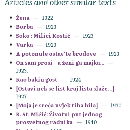
Articles and other similar texts
Žena
1922
Borba
1923
Soko : Milici Kostić
1923
Varka
1923
A potonule ostav‘te brodove
1923
On sam prosi – a ženi ga majka...
1923.
Kao bakin gost
1924
[Ostavi nek se list kraj lista slaže…]
1927
[Moja je sreća uvjek tiha bila]
1930
R. St. Mićić: Životni put jednog
prosvetnog radnika
1940