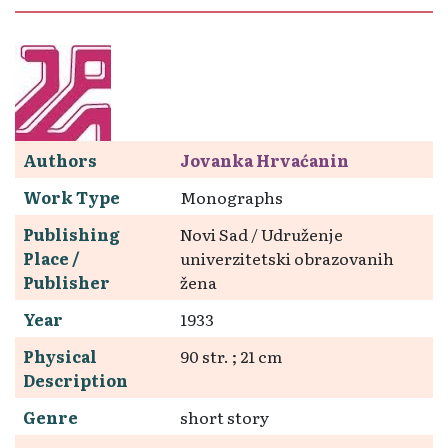
Authors
Jovanka Hrvaćanin
Work Type
Monographs
Publishing
Novi Sad / Udruženje
Place /
univerzitetski obrazovanih
Publisher
žena
Year
1933
Physical
90 str. ; 21 cm
Description
Genre
short story