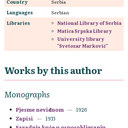
Country
Serbia
Languages
Serbian
Libraries
National Library of Serbia
Matica Srpska Library
University library
"Svetozar Marković"
Works by this author
Monographs
Pjesme neviđenom
1926
Zapisi
1933
Saradnja kuće u osposobljavanju