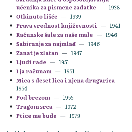
učenika za pismene zadatke
1938
Otkinuto lišće
1939
Prava vrednost književnosti
1941
Računske šale za naše male
1946
Sabiranje za najmlađe
1946
Zanat je zlatan
1947
Ljudi rade
1951
I ja računam
1951
Mica s deset lica i njena drugarica
1954
Pod brezom
1955
Tragom srca
1972
Ptice me bude
1979