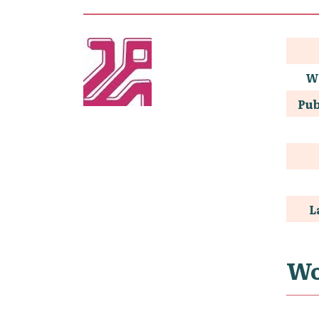
W
Pub
L
Wo