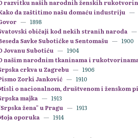
O razvitku naših narodnih ženskih rukotvori
Kako da zaštitimo našu domaću industriju
Govor
1898
Svatovski običaji kod nekih stranih naroda
Beseda Savke Subotićke u Sentomašu
1900
O Jovanu Subotiću
1904
O našim narodnim tkaninama i rukotvorinam
Srpska crkva u Zagrebu
1906
Pismo Zorki Janković
1910
Misli o nacionalnom, društvenom i ženskom p
Srpska majka
1913
"Srpska žena" u Pragu
1913
Moja oporuka
1914