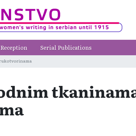
Reception
Serial Publications
 rukotvorinama
odnim tkaninama
ama