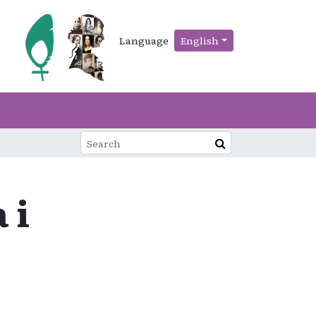
Language
English
 i