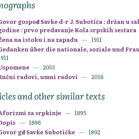
nographs
Govor gospođe Savke d-r J. Subotića : držan u sa
godine : prvo predavanje Kola srpskih sestara
Žena na istoku i na zapadu
1911
Gedanken über die nationale, soziale und Frau
1911
Uspomene
2001
Ručni radovi, umni radovi
2018
icles and other similar texts
Aforizmi za srpkinje
1895
Dopis
1896
Govor gđe Savke Subotićke
1892