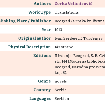
Authors
Zorka Velimirović
Work Type
Translations
lishing Place / Publisher
Beograd / Srpska književna
Year
1913
Original author
Ivan Sergejevič Turgenjev
Physical Description
143 strane
Editions
II izdanje: Beograd, S. B. Cv
str. 144 (Moderna biblioteka,
Beograd, Narodna prosveta, 1
knj. 8).
Genre
novels
Country
Serbia
Languages
Serbian