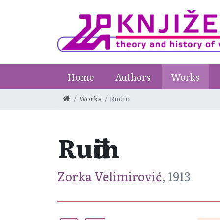
Home
Authors
Works
Works
Ruđin
Ruđin
Zorka Velimirović
, 1913