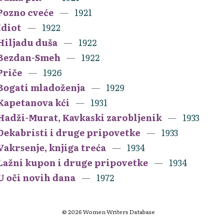
Pozno cveće
1921
Idiot
1922
Hiljadu duša
1922
Bezdan-Smeh
1922
Priče
1926
Bogati mladoženja
1929
Kapetanova kći
1931
Hadži-Murat, Kavkaski zarobljenik
1933
Dekabristi i druge pripovetke
1933
Vakrsenje, knjiga treća
1934
Lažni kupon i druge pripovetke
1934
U oči novih dana
1972
© 2026 Women Writers Database