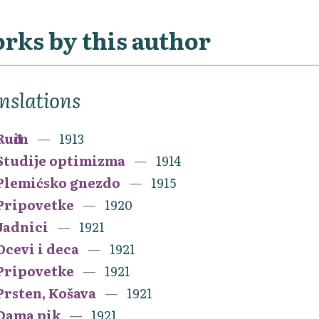
rks by this author
nslations
Ruđin
1913
Studije optimizma
1914
Plemićsko gnezdo
1915
Pripovetke
1920
Jadnici
1921
Ocevi i deca
1921
Pripovetke
1921
Prsten, Košava
1921
Dama pik
1921